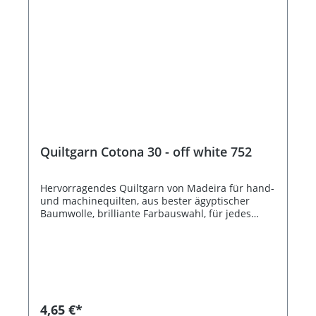
Quiltgarn Cotona 30 - off white 752
Hervorragendes Quiltgarn von Madeira für hand-
und machinequilten, aus bester ägyptischer
Baumwolle, brilliante Farbauswahl, für jedes
Patchworkprojekt das passende Garn, 200 m,
empfohlene Nadelstärke NM 75 - 80
4,65 €*