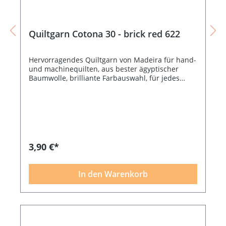
Quiltgarn Cotona 30 - brick red 622
Hervorragendes Quiltgarn von Madeira für hand-
und machinequilten, aus bester ägyptischer
Baumwolle, brilliante Farbauswahl, für jedes
Patchworkprojekt das passende Garn, 200 m,
empfohlene Nadelstärke NM 75 - 80, brick red
3,90 €*
In den Warenkorb