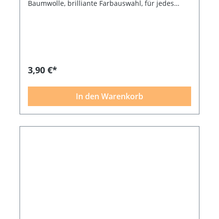
Baumwolle, brilliante Farbauswahl, für jedes
Patchworkprojekt das passende Garn, 200 m,
empfohlene Nadelstärke NM 75 - 80
3,90 €*
In den Warenkorb