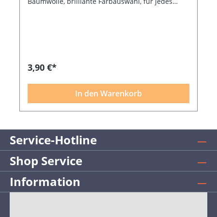
Baumwolle, brilliante Farbauswahl, für jedes
Patchworkprojekt das passende Garn, 200 m,
empfohlene Nadelstärke NM 75 - 80
3,90 €*
In den Warenkorb
Service-Hotline
Shop Service
Information