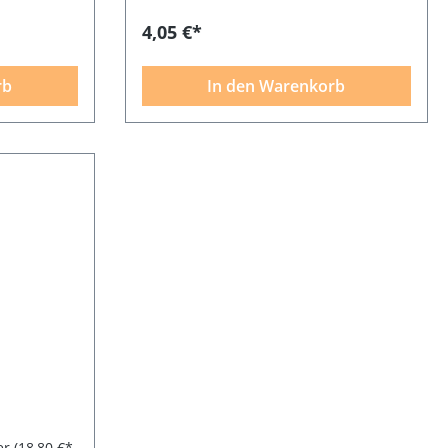
4,05 €*
rb
In den Warenkorb
er
(18,80 €*