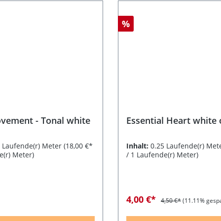
%
vement - Tonal white
Essential Heart white
5 Laufende(r) Meter
(18,00 €*
Inhalt:
0.25 Laufende(r) Met
e(r) Meter)
/ 1 Laufende(r) Meter)
4,00 €*
4,50 €*
(11.11% gespa