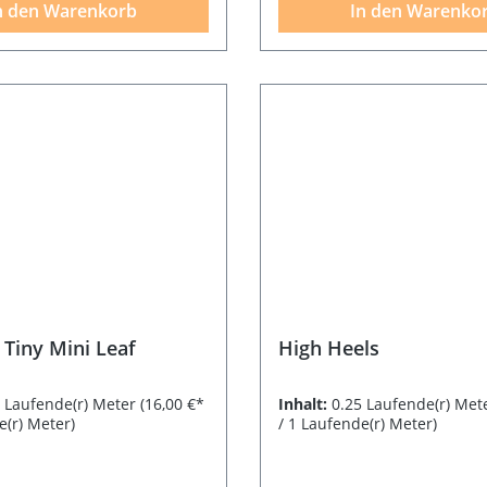
n den Warenkorb
In den Warenko
 Tiny Mini Leaf
High Heels
5 Laufende(r) Meter
(16,00 €*
Inhalt:
0.25 Laufende(r) Met
e(r) Meter)
/ 1 Laufende(r) Meter)