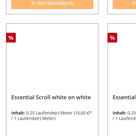
In den Warenkorb
I
%
%
Essential Scroll white on white
Essential
Inhalt:
0.25 Laufende(r) Meter
(16,00 €*
Inhalt:
0.2
/ 1 Laufende(r) Meter)
/ 1 Laufend