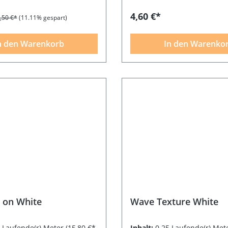
4,60 €*
,50 €*
(11.11% gespart)
n den Warenkorb
In den Warenko
 on White
Wave Texture White
5 Laufende(r) Meter
(15,80 €*
Inhalt:
0.25 Laufende(r) Met