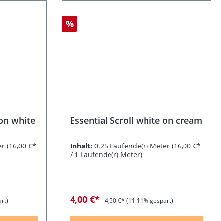
%
 on white
Essential Scroll white on cream
er
(16,00 €*
Inhalt:
0.25 Laufende(r) Meter
(16,00 €*
/ 1 Laufende(r) Meter)
4,00 €*
rt)
4,50 €*
(11.11% gespart)