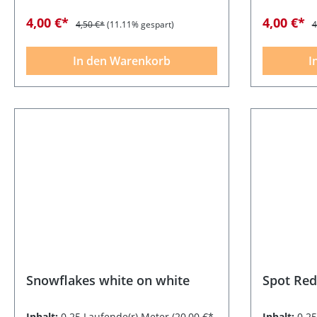
4,00 €*
4,00 €*
4,50 €*
(11.11% gespart)
4
In den Warenkorb
I
Snowflakes white on white
Spot Red
Inhalt:
0.25 Laufende(r) Meter
(20,00 €*
Inhalt:
0.2