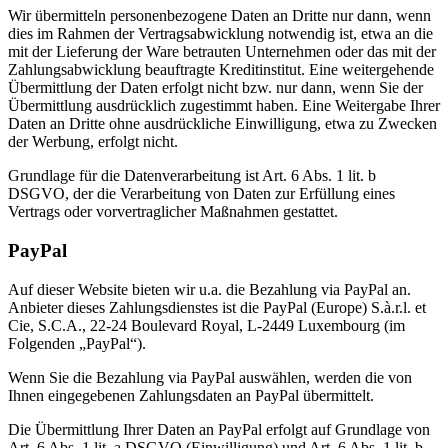
Wir übermitteln personenbezogene Daten an Dritte nur dann, wenn
dies im Rahmen der Vertragsabwicklung notwendig ist, etwa an die
mit der Lieferung der Ware betrauten Unternehmen oder das mit der
Zahlungsabwicklung beauftragte Kreditinstitut. Eine weitergehende
Übermittlung der Daten erfolgt nicht bzw. nur dann, wenn Sie der
Übermittlung ausdrücklich zugestimmt haben. Eine Weitergabe Ihrer
Daten an Dritte ohne ausdrückliche Einwilligung, etwa zu Zwecken
der Werbung, erfolgt nicht.
Grundlage für die Datenverarbeitung ist Art. 6 Abs. 1 lit. b
DSGVO, der die Verarbeitung von Daten zur Erfüllung eines
Vertrags oder vorvertraglicher Maßnahmen gestattet.
PayPal
Auf dieser Website bieten wir u.a. die Bezahlung via PayPal an.
Anbieter dieses Zahlungsdienstes ist die PayPal (Europe) S.à.r.l. et
Cie, S.C.A., 22-24 Boulevard Royal, L-2449 Luxembourg (im
Folgenden „PayPal“).
Wenn Sie die Bezahlung via PayPal auswählen, werden die von
Ihnen eingegebenen Zahlungsdaten an PayPal übermittelt.
Die Übermittlung Ihrer Daten an PayPal erfolgt auf Grundlage von
Art. 6 Abs. 1 lit. a DSGVO (Einwilligung) und Art. 6 Abs. 1 lit. b