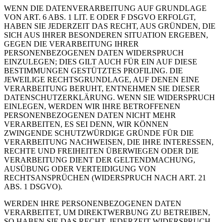
WENN DIE DATENVERARBEITUNG AUF GRUNDLAGE
VON ART. 6 ABS. 1 LIT. E ODER F DSGVO ERFOLGT,
HABEN SIE JEDERZEIT DAS RECHT, AUS GRÜNDEN, DIE
SICH AUS IHRER BESONDEREN SITUATION ERGEBEN,
GEGEN DIE VERARBEITUNG IHRER
PERSONENBEZOGENEN DATEN WIDERSPRUCH
EINZULEGEN; DIES GILT AUCH FÜR EIN AUF DIESE
BESTIMMUNGEN GESTÜTZTES PROFILING. DIE
JEWEILIGE RECHTSGRUNDLAGE, AUF DENEN EINE
VERARBEITUNG BERUHT, ENTNEHMEN SIE DIESER
DATENSCHUTZERKLÄRUNG. WENN SIE WIDERSPRUCH
EINLEGEN, WERDEN WIR IHRE BETROFFENEN
PERSONENBEZOGENEN DATEN NICHT MEHR
VERARBEITEN, ES SEI DENN, WIR KÖNNEN
ZWINGENDE SCHUTZWÜRDIGE GRÜNDE FÜR DIE
VERARBEITUNG NACHWEISEN, DIE IHRE INTERESSEN,
RECHTE UND FREIHEITEN ÜBERWIEGEN ODER DIE
VERARBEITUNG DIENT DER GELTENDMACHUNG,
AUSÜBUNG ODER VERTEIDIGUNG VON
RECHTSANSPRÜCHEN (WIDERSPRUCH NACH ART. 21
ABS. 1 DSGVO).
WERDEN IHRE PERSONENBEZOGENEN DATEN
VERARBEITET, UM DIREKTWERBUNG ZU BETREIBEN,
SO HABEN SIE DAS RECHT, JEDERZEIT WIDERSPRUCH