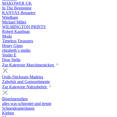
MAKOWER UK
In The Beginning
KANVAS Benartex
Windham
Michael Miller
WILMINGTON PRINTS
Robert Kaufman
Moda
Timeless Treasures
Henry Glass
elizabeth´s studio
Studio E
Dear Stella
Zur Kategorie Maschinesticken
Quilt-/Stickgarn Madeira
Zubehör und Garnsortimente
Zur Kategorie Nähzubehör
Bügelutensilien
alles was schneidet und trennt
Schneideunterlagen
Kleben