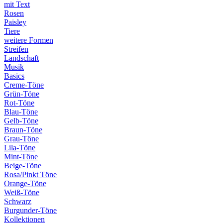
mit Text
Rosen
Paisley
Tiere
weitere Formen
Streifen
Landschaft
Musik
Basics
Creme-Töne
Grün-Töne
Rot-Töne
Blau-Töne
Gelb-Töne
Braun-Töne
Grau-Töne
Lila-Töne
Mint-Töne
Beige-Töne
Rosa/Pinkt Töne
Orange-Töne
Weiß-Töne
Schwarz
Burgunder-Töne
Kollektionen