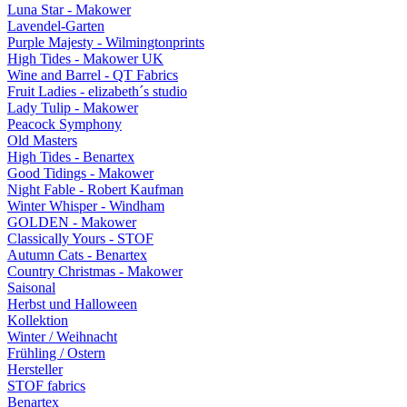
Luna Star - Makower
Lavendel-Garten
Purple Majesty - Wilmingtonprints
High Tides - Makower UK
Wine and Barrel - QT Fabrics
Fruit Ladies - elizabeth´s studio
Lady Tulip - Makower
Peacock Symphony
Old Masters
High Tides - Benartex
Good Tidings - Makower
Night Fable - Robert Kaufman
Winter Whisper - Windham
GOLDEN - Makower
Classically Yours - STOF
Autumn Cats - Benartex
Country Christmas - Makower
Saisonal
Herbst und Halloween
Kollektion
Winter / Weihnacht
Frühling / Ostern
Hersteller
STOF fabrics
Benartex