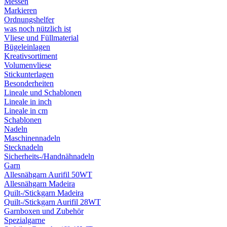
Messen
Markieren
Ordnungshelfer
was noch nützlich ist
Vliese und Füllmaterial
Bügeleinlagen
Kreativsortiment
Volumenvliese
Stickunterlagen
Besonderheiten
Lineale und Schablonen
Lineale in inch
Lineale in cm
Schablonen
Nadeln
Maschinennadeln
Stecknadeln
Sicherheits-/Handnähnadeln
Garn
Allesnähgarn Aurifil 50WT
Allesnähgarn Madeira
Quilt-/Stickgarn Madeira
Quilt-/Stickgarn Aurifil 28WT
Garnboxen und Zubehör
Spezialgarne