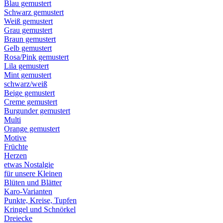
Blau gemustert
Schwarz gemustert
Weiß gemustert
Grau gemustert
Braun gemustert
Gelb gemustert
Rosa/Pink gemustert
Lila gemustert
Mint gemustert
schwarz/weiß
Beige gemustert
Creme gemustert
Burgunder gemustert
Multi
Orange gemustert
Motive
Früchte
Herzen
etwas Nostalgie
für unsere Kleinen
Blüten und Blätter
Karo-Varianten
Punkte, Kreise, Tupfen
Kringel und Schnörkel
Dreiecke