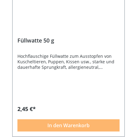
Füllwatte 50 g
Hochflauschige Füllwatte zum Ausstopfen von
Kuscheltieren, Puppen, Kissen usw., starke und
dauerhafte Sprungkraft, allergieneutral,
waschbar bei 95 °, 50 g-Beutel, 100 % Polyester
Bildquelle: Rayher
2,45 €*
In den Warenkorb