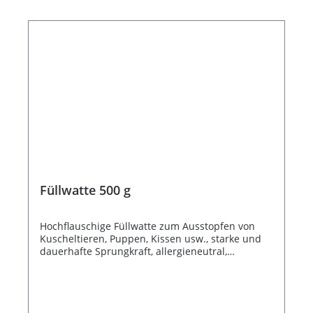
Füllwatte 500 g
Hochflauschige Füllwatte zum Ausstopfen von
Kuscheltieren, Puppen, Kissen usw., starke und
dauerhafte Sprungkraft, allergieneutral,
waschbar bei 95 °, 500 g-Beutel, 100 % Polyester
Bildquelle: Rayher