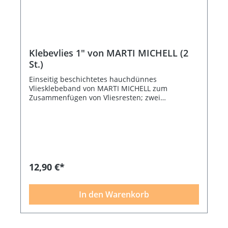
Klebevlies 1" von MARTI MICHELL (2
St.)
Einseitig beschichtetes hauchdünnes
Vliesklebeband von MARTI MICHELL zum
Zusammenfügen von Vliesresten; zwei
Vliesstücke Kante an Kante legen, das
Klebevliesband über den Stoß legen und bügeln
- fertig. 2 Rollen - Größe/Rolle 2,5 cm x 27 m
12,90 €*
In den Warenkorb