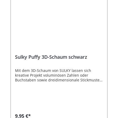
Sulky Puffy 3D-Schaum schwarz
Mit dem 3D-Schaum von SULKY lassen sich
kreative Projekt voluminösen Zahlen oder
Buchstaben sowie dreidimensionale Stickmuster
erstellen. Das Stickmuster wird über den Schaum
gestickt wodurch ein 3D-Effekt entsteht.
Packungsinhalt: 4 Platten in schwarz, je 20 x 30
cm, waschbar bis 60 Grad. Bildquelle: Diermeyer
9,95 €*