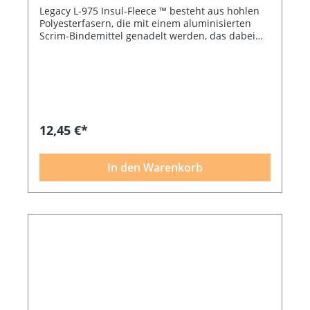
Legacy L-975 Insul-Fleece ™ besteht aus hohlen
Polyesterfasern, die mit einem aluminisierten
Scrim-Bindemittel genadelt werden, das dabei
hilft, Wärme oder Kälte an die Quelle zurück zu
reflektieren. Es ist luftdurchlässig, weich und
angenehm für die Verwendung in Kleidungs-
sowie Wohnkultur- und Accessoire-Projekten, z.
B. Sitzkissen, Topflappen, Schlafsäcke,
Spieldecken usw. Insul-Fleece ™ kann
durchgenäht werden und ist nach dem Nähen
12,45 €*
maschinenwaschbar. Hält heiße Dinge länger
heiß und kalte Dinge länger kalt. Farbe weiß,
Größe 69 x 114 cm
In den Warenkorb