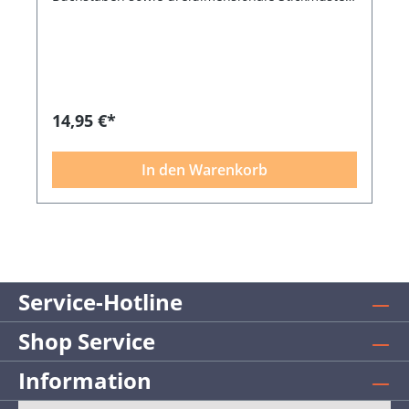
erstellen. Das Stickmuster wird über den Schaum
gestickt wodurch ein 3D-Effekt entsteht.
Packungsinhalt: 4 Platten in weiß, 2 Platten in
schwarz, je 20 x 30 cm, waschbar bis 60 Grad.
Bildquelle: Diermeyer
14,95 €*
In den Warenkorb
Service-Hotline
Shop Service
Information