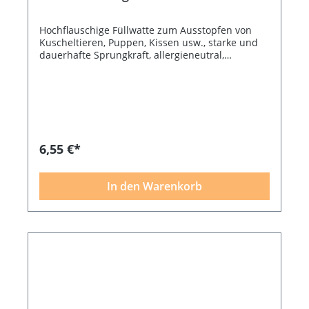
Hochflauschige Füllwatte zum Ausstopfen von
Kuscheltieren, Puppen, Kissen usw., starke und
dauerhafte Sprungkraft, allergieneutral,
waschbar bei 95 °, 300 g-Beutel, 100 % Polyester
Bildquelle: Rayher
6,55 €*
In den Warenkorb