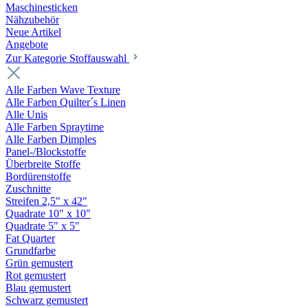
Maschinesticken
Nähzubehör
Neue Artikel
Angebote
Zur Kategorie Stoffauswahl
Alle Farben Wave Texture
Alle Farben Quilter´s Linen
Alle Unis
Alle Farben Spraytime
Alle Farben Dimples
Panel-/Blockstoffe
Überbreite Stoffe
Bordürenstoffe
Zuschnitte
Streifen 2,5" x 42"
Quadrate 10" x 10"
Quadrate 5" x 5"
Fat Quarter
Grundfarbe
Grün gemustert
Rot gemustert
Blau gemustert
Schwarz gemustert