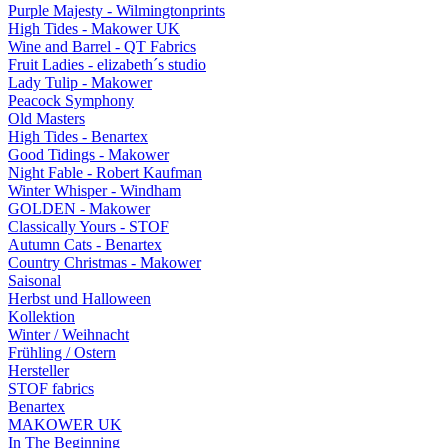
Purple Majesty - Wilmingtonprints
High Tides - Makower UK
Wine and Barrel - QT Fabrics
Fruit Ladies - elizabeth´s studio
Lady Tulip - Makower
Peacock Symphony
Old Masters
High Tides - Benartex
Good Tidings - Makower
Night Fable - Robert Kaufman
Winter Whisper - Windham
GOLDEN - Makower
Classically Yours - STOF
Autumn Cats - Benartex
Country Christmas - Makower
Saisonal
Herbst und Halloween
Kollektion
Winter / Weihnacht
Frühling / Ostern
Hersteller
STOF fabrics
Benartex
MAKOWER UK
In The Beginning