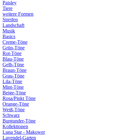
Paisley
Tiere
weitere Formen
Streifen
Landschaft
Musik
Basics
Creme-Töne
Grün-Töne
Rot-Töne
Blau-Töne
Gelb-Töne
Braun-Töne
Grau-Töne
Lila-Töne
Mint-Töne
Beige-Töne
Rosa/Pinkt Töne
Orange-Töne
Weiß-Töne
Schwarz
Burgunder-Töne
Kollektionen
Luna Star - Makower
Lavendel-Garten