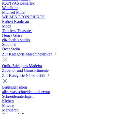
KANVAS Benartex
Windham
Michael Miller
WILMINGTON PRINTS
Robert Kaufman
Moda
Timeless Treasures
Henry Glass
elizabeth´s studio
Studio E
Dear Stella
Zur Kategorie Maschinesticken
Quilt-/Stickgarn Madeira
Zubehör und Garnsortimente
Zur Kategorie Nähzubehör
Bügelutensilien
alles was schneidet und trennt
Schneideunterlagen
Kleben
Messen
Markieren