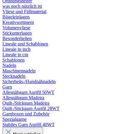
Ordnungshelfer
was noch nützlich ist
Vliese und Füllmaterial
Bügeleinlagen
Kreativsortiment
Volumenvliese
Stickunterlagen
Besonderheiten
Lineale und Schablonen
Lineale in inch
Lineale in cm
Schablonen
Nadeln
Maschinennadeln
Stecknadeln
Sicherheits-/Handnähnadeln
Garn
Allesnähgarn Aurifil 50WT
Allesnähgarn Madeira
Quilt-/Stickgarn Madeira
Quilt-/Stickgarn Aurifil 28WT
Garnboxen und Zubehör
Spezialgarne
Stabiles Garn Aurifil 40WT