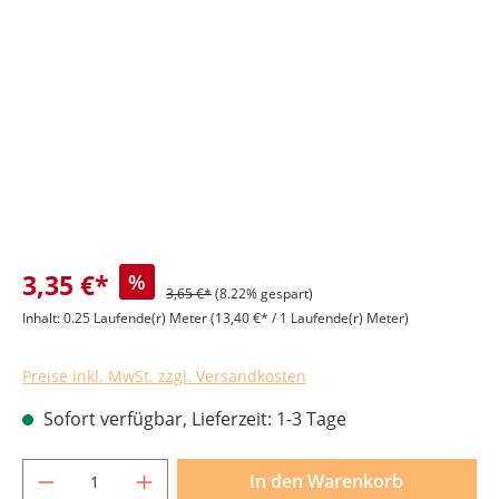
Bildergalerie überspringen
3,35 €*
%
3,65 €*
(8.22% gespart)
Inhalt:
0.25 Laufende(r) Meter
(13,40 €* / 1 Laufende(r) Meter)
Preise inkl. MwSt. zzgl. Versandkosten
Sofort verfügbar, Lieferzeit: 1-3 Tage
Produkt Anzahl: Gib den gewünschten Wer
In den Warenkorb