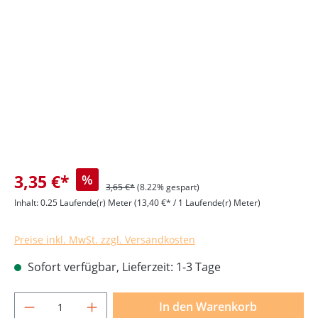
Bildergalerie überspringen
3,35 €*
%
3,65 €*
(8.22% gespart)
Inhalt:
0.25 Laufende(r) Meter
(13,40 €* / 1 Laufende(r) Meter)
Preise inkl. MwSt. zzgl. Versandkosten
Sofort verfügbar, Lieferzeit: 1-3 Tage
Produkt Anzahl: Gib den gewünschten Wer
In den Warenkorb