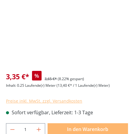
Bildergalerie überspringen
3,35 €*
%
3,65 €*
(8.22% gespart)
Inhalt:
0.25 Laufende(r) Meter
(13,40 €* / 1 Laufende(r) Meter)
Preise inkl. MwSt. zzgl. Versandkosten
Sofort verfügbar, Lieferzeit: 1-3 Tage
Produkt Anzahl: Gib den gewünschten Wer
In den Warenkorb