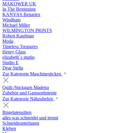
MAKOWER UK
In The Beginning
KANVAS Benartex
Windham
Michael Miller
WILMINGTON PRINTS
Robert Kaufman
Moda
Timeless Treasures
Henry Glass
elizabeth´s studio
Studio E
Dear Stella
Zur Kategorie Maschinesticken
Quilt-/Stickgarn Madeira
Zubehör und Garnsortimente
Zur Kategorie Nähzubehör
Bügelutensilien
alles was schneidet und trennt
Schneideunterlagen
Kleben