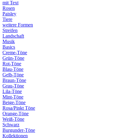
mit Text
Rosen
Paisley
Tiere
weitere Formen
Streifen
Landschaft
Musik
Basics
Creme-Töne
Grün-Töne
Rot-Töne
Blau-Töne
Gelb-Töne
Braun-Töne
Grau-Töne
Lila-Töne
Mint-Töne
Beige-Töne
Rosa/Pinkt Töne
Orange-Töne
Weiß-Töne
Schwarz
Burgunder-Töne
Kollektionen