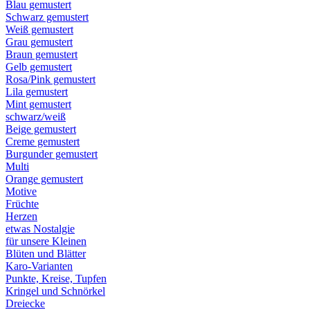
Blau gemustert
Schwarz gemustert
Weiß gemustert
Grau gemustert
Braun gemustert
Gelb gemustert
Rosa/Pink gemustert
Lila gemustert
Mint gemustert
schwarz/weiß
Beige gemustert
Creme gemustert
Burgunder gemustert
Multi
Orange gemustert
Motive
Früchte
Herzen
etwas Nostalgie
für unsere Kleinen
Blüten und Blätter
Karo-Varianten
Punkte, Kreise, Tupfen
Kringel und Schnörkel
Dreiecke