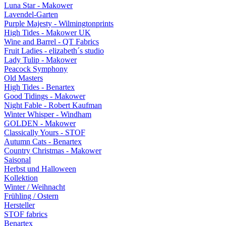
Luna Star - Makower
Lavendel-Garten
Purple Majesty - Wilmingtonprints
High Tides - Makower UK
Wine and Barrel - QT Fabrics
Fruit Ladies - elizabeth´s studio
Lady Tulip - Makower
Peacock Symphony
Old Masters
High Tides - Benartex
Good Tidings - Makower
Night Fable - Robert Kaufman
Winter Whisper - Windham
GOLDEN - Makower
Classically Yours - STOF
Autumn Cats - Benartex
Country Christmas - Makower
Saisonal
Herbst und Halloween
Kollektion
Winter / Weihnacht
Frühling / Ostern
Hersteller
STOF fabrics
Benartex