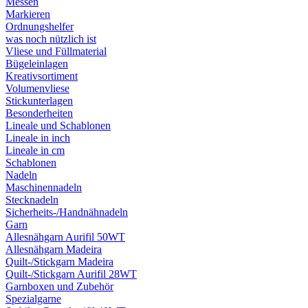
Messen
Markieren
Ordnungshelfer
was noch nützlich ist
Vliese und Füllmaterial
Bügeleinlagen
Kreativsortiment
Volumenvliese
Stickunterlagen
Besonderheiten
Lineale und Schablonen
Lineale in inch
Lineale in cm
Schablonen
Nadeln
Maschinennadeln
Stecknadeln
Sicherheits-/Handnähnadeln
Garn
Allesnähgarn Aurifil 50WT
Allesnähgarn Madeira
Quilt-/Stickgarn Madeira
Quilt-/Stickgarn Aurifil 28WT
Garnboxen und Zubehör
Spezialgarne