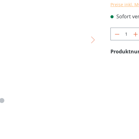
Preise inkl. 
Sofort ver
Produkt 
Produktn