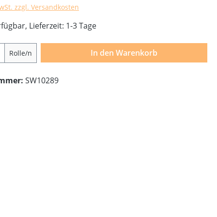
MwSt. zzgl. Versandkosten
fügbar, Lieferzeit: 1-3 Tage
Anzahl: Gib den gewünschten Wert ein o
In den Warenkorb
Rolle/n
ummer:
SW10289