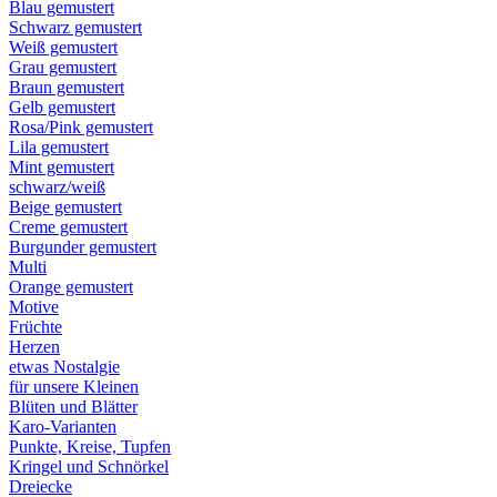
Blau gemustert
Schwarz gemustert
Weiß gemustert
Grau gemustert
Braun gemustert
Gelb gemustert
Rosa/Pink gemustert
Lila gemustert
Mint gemustert
schwarz/weiß
Beige gemustert
Creme gemustert
Burgunder gemustert
Multi
Orange gemustert
Motive
Früchte
Herzen
etwas Nostalgie
für unsere Kleinen
Blüten und Blätter
Karo-Varianten
Punkte, Kreise, Tupfen
Kringel und Schnörkel
Dreiecke