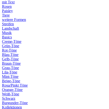
mit Text
Rosen
Paisley
Tiere
weitere Formen
Streifen
Landschaft
Musik
Basics
Creme-Töne
Grün-Töne
Rot-Töne
Blau-Töne
Gelb-Töne
Braun-Töne
Grau-Töne
Lila-Töne
Mint-Töne
Beige-Töne
Rosa/Pinkt Töne
Orange-Töne
Weiß-Töne
Schwarz
Burgunder-Töne
Kollektionen