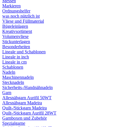
Messen
Markieren
Ordnungshelfer
was noch nützlich ist
Vliese und Füllmaterial
Bügeleinlagen
Kreativsortiment
Volumenvliese
Stickunterlagen
Besonderheiten
Lineale und Schablonen
Lineale in inch
Lineale in cm
Schablonen
Nadeln
Maschinennadeln
Stecknadeln
Sicherheits-/Handnähnadeln
Garn
Allesnähgarn Aurifil 50WT
Allesnähgarn Madeira
Quilt-/Stickgarn Madeira
Quilt-/Stickgarn Aurifil 28WT
Garnboxen und Zubehör
Spezialgarne