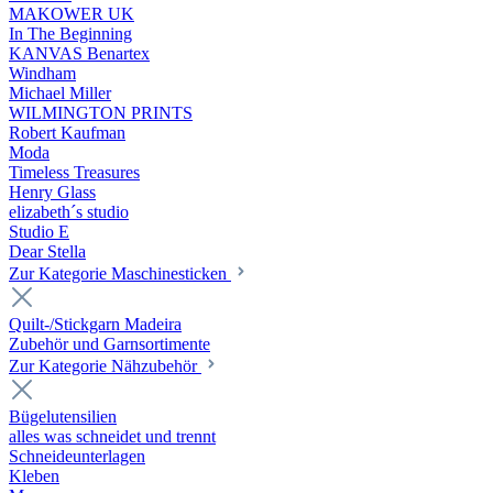
MAKOWER UK
In The Beginning
KANVAS Benartex
Windham
Michael Miller
WILMINGTON PRINTS
Robert Kaufman
Moda
Timeless Treasures
Henry Glass
elizabeth´s studio
Studio E
Dear Stella
Zur Kategorie Maschinesticken
Quilt-/Stickgarn Madeira
Zubehör und Garnsortimente
Zur Kategorie Nähzubehör
Bügelutensilien
alles was schneidet und trennt
Schneideunterlagen
Kleben