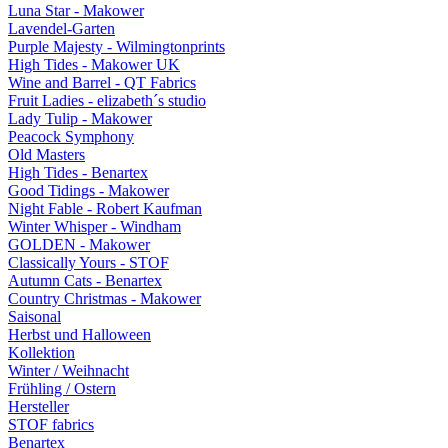
Luna Star - Makower
Lavendel-Garten
Purple Majesty - Wilmingtonprints
High Tides - Makower UK
Wine and Barrel - QT Fabrics
Fruit Ladies - elizabeth´s studio
Lady Tulip - Makower
Peacock Symphony
Old Masters
High Tides - Benartex
Good Tidings - Makower
Night Fable - Robert Kaufman
Winter Whisper - Windham
GOLDEN - Makower
Classically Yours - STOF
Autumn Cats - Benartex
Country Christmas - Makower
Saisonal
Herbst und Halloween
Kollektion
Winter / Weihnacht
Frühling / Ostern
Hersteller
STOF fabrics
Benartex