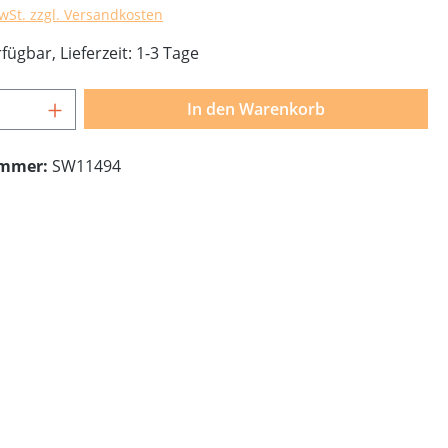
MwSt. zzgl. Versandkosten
fügbar, Lieferzeit: 1-3 Tage
Anzahl: Gib den gewünschten Wert ein o
In den Warenkorb
ummer:
SW11494