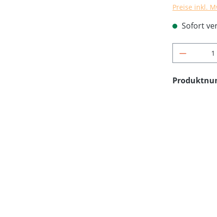
Preise inkl. 
Sofort ver
Produkt 
Produktn