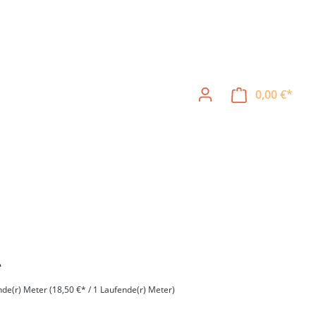
0,00 €*
Ware
*
nde(r) Meter
(18,50 €* / 1 Laufende(r) Meter)