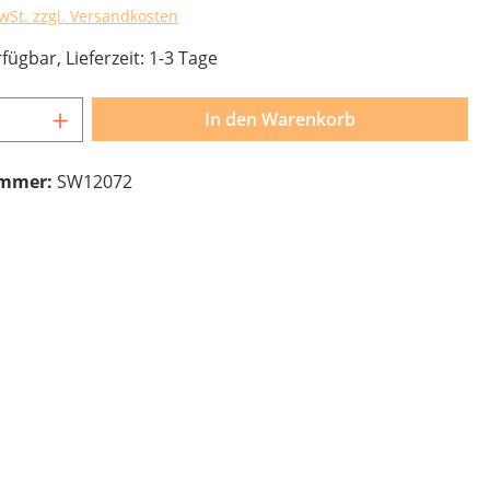
MwSt. zzgl. Versandkosten
fügbar, Lieferzeit: 1-3 Tage
Anzahl: Gib den gewünschten Wert ein o
In den Warenkorb
ummer:
SW12072