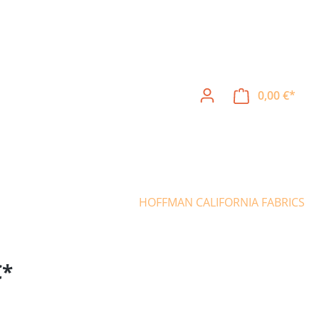
0,00 €*
Ware
HOFFMAN CALIFORNIA FABRICS
€*