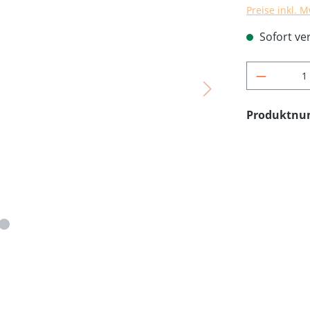
Preise inkl. 
Sofort ver
Produkt 
Produktn