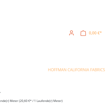
0,00 €*
Ware
HOFFMAN CALIFORNIA FABRICS
*
ende(r) Meter
(20,60 €* / 1 Laufende(r) Meter)