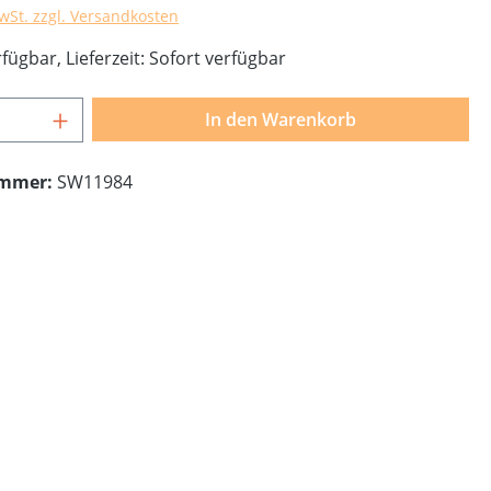
MwSt. zzgl. Versandkosten
fügbar, Lieferzeit: Sofort verfügbar
Anzahl: Gib den gewünschten Wert ein o
In den Warenkorb
ummer:
SW11984